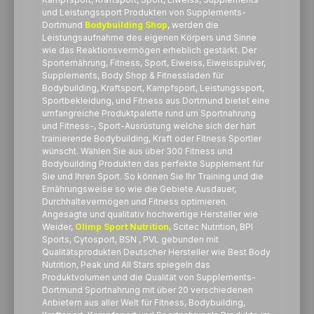
und Leistungssport Produkten von Supplements-
Dortmund
Bodybuilding Shop
, werden die
Leistungsaufnahme des eigenen Körpers und Sinne
wie das Reaktionsvermögen erheblich gestärkt. Der
Sporternährung, Fitness, Sport, Eiweiss, Eiweisspulver,
Supplements, Body Shop & Fitnessladen für
Bodybuilding, Kraftsport, Kampfsport, Leistungssport,
Sportbekleidung, und Fitness aus Dortmund bietet eine
umfangreiche Produktpalette rund um Sportnahrung
und Fitness-, Sport-Ausrüstung welche sich der hart
trainierende Bodybuilding, Kraft oder Fitness Sportler
wünscht. Wählen Sie aus über 300 Fitness und
Bodybuilding Produkten das perfekte Supplement für
Sie und Ihren Sport. So können Sie Ihr Training und die
Ernährungsweise so wie die Gebiete Ausdauer,
Durchhaltevermögen und Fitness optimieren.
Angesagte und qualitativ hochwertige Hersteller wie
Weider,
Olimp Sport Nutrition
, Scitec Nutrition, BPI
Sports, Cytosport, BSN , PVL gebunden mit
Qualitätsprodukten Deutscher Hersteller wie Best Body
Nutrition, Peak und All Stars spiegeln das
Produktvolumen und die Qualität von Supplements-
Dortmund Sportnahrung mit über 20 verschiedenen
Anbietern aus aller Welt für Fitness, Bodybuilding,