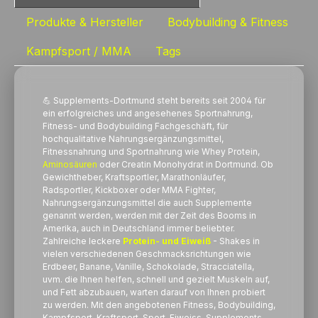
Produkte & Hersteller
Bodybuilding & Fitness
Kampfsport / MMA
Tags
💪 Supplements-Dortmund steht bereits seit 2004 für
ein erfolgreiches und angesehenes Sportnahrung,
Fitness- und Bodybuilding Fachgeschäft, für
hochqualitative Nahrungsergänzungsmittel,
Fitnessnahrung und Sportnahrung wie Whey
Protein
,
Aminosäuren
oder Creatin Monohydrat in Dortmund. Ob
Gewichtheber, Kraftsportler, Marathonläufer,
Radsportler, Kickboxer oder MMA Fighter,
Nahrungsergänzungsmittel die auch Supplemente
genannt werden, werden mit der Zeit des Booms in
Amerika, auch in Deutschland immer beliebter.
Zahlreiche leckere
Protein- und Eiweiß
- Shakes in
vielen verschiedenen Geschmacksrichtungen wie
Erdbeer, Banane, Vanille, Schokolade, Stracciatella,
uvm. die Ihnen helfen, schnell und gezielt Muskeln auf,
und Fett abzubauen, warten darauf von Ihnen probiert
zu werden. Mit den angebotenen Fitness, Bodybuilding,
Kampfsport, Kraftsport, Sport, Eiweiss, Supplements