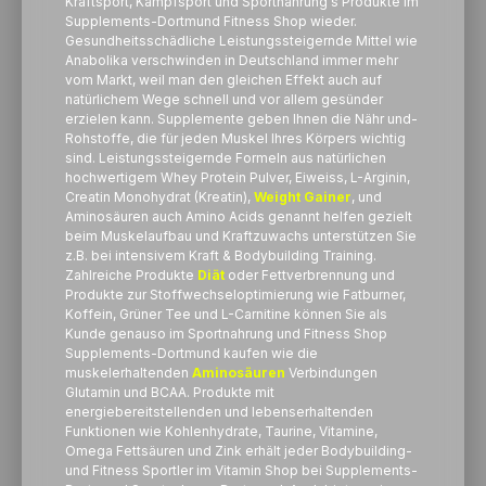
Kraftsport, Kampfsport und Sportnahrung's Produkte im
Supplements-Dortmund Fitness Shop wieder.
Gesundheitsschädliche Leistungssteigernde Mittel wie
Anabolika verschwinden in Deutschland immer mehr
vom Markt, weil man den gleichen Effekt auch auf
natürlichem Wege schnell und vor allem gesünder
erzielen kann. Supplemente geben Ihnen die Nähr und-
Rohstoffe, die für jeden Muskel Ihres Körpers wichtig
sind. Leistungssteigernde Formeln aus natürlichen
hochwertigem Whey Protein Pulver, Eiweiss, L-Arginin,
Creatin Monohydrat (Kreatin),
Weight Gainer
, und
Aminosäuren auch Amino Acids genannt helfen gezielt
beim Muskelaufbau und Kraftzuwachs unterstützen Sie
z.B. bei intensivem Kraft & Bodybuilding Training.
Zahlreiche Produkte
Diät
oder Fettverbrennung und
Produkte zur Stoffwechseloptimierung wie Fatburner,
Koffein, Grüner Tee und L-Carnitine können Sie als
Kunde genauso im Sportnahrung und Fitness Shop
Supplements-Dortmund kaufen wie die
muskelerhaltenden
Aminosäuren
Verbindungen
Glutamin und BCAA. Produkte mit
energiebereitstellenden und lebenserhaltenden
Funktionen wie Kohlenhydrate, Taurine, Vitamine,
Omega Fettsäuren und Zink erhält jeder Bodybuilding-
und Fitness Sportler im Vitamin Shop bei Supplements-