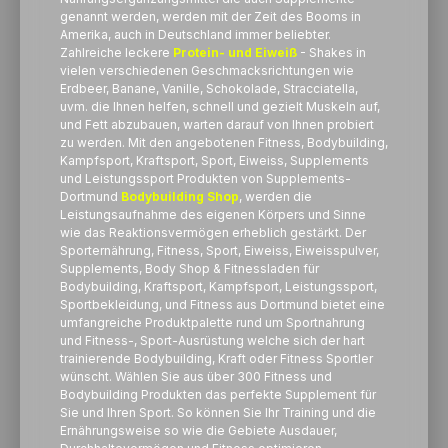
genannt werden, werden mit der Zeit des Booms in
Amerika, auch in Deutschland immer beliebter.
Zahlreiche leckere
Protein- und Eiweiß
- Shakes in
vielen verschiedenen Geschmacksrichtungen wie
Erdbeer, Banane, Vanille, Schokolade, Stracciatella,
uvm. die Ihnen helfen, schnell und gezielt Muskeln auf,
und Fett abzubauen, warten darauf von Ihnen probiert
zu werden. Mit den angebotenen Fitness, Bodybuilding,
Kampfsport, Kraftsport, Sport, Eiweiss, Supplements
und Leistungssport Produkten von Supplements-
Dortmund
Bodybuilding Shop
, werden die
Leistungsaufnahme des eigenen Körpers und Sinne
wie das Reaktionsvermögen erheblich gestärkt. Der
Sporternährung, Fitness, Sport, Eiweiss, Eiweisspulver,
Supplements, Body Shop & Fitnessladen für
Bodybuilding, Kraftsport, Kampfsport, Leistungssport,
Sportbekleidung, und Fitness aus Dortmund bietet eine
umfangreiche Produktpalette rund um Sportnahrung
und Fitness-, Sport-Ausrüstung welche sich der hart
trainierende Bodybuilding, Kraft oder Fitness Sportler
wünscht. Wählen Sie aus über 300 Fitness und
Bodybuilding Produkten das perfekte Supplement für
Sie und Ihren Sport. So können Sie Ihr Training und die
Ernährungsweise so wie die Gebiete Ausdauer,