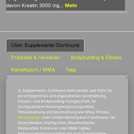
davon Kreatin 3000 mg…
Mehr
Über Supplements-Dortmund
Produkte & Hersteller
Bodybuilding & Fitness
Kampfsport / MMA
Tags
💪 Supplements-Dortmund steht bereits seit 2004 für
ein erfolgreiches und angesehenes Sportnahrung,
Fitness- und Bodybuilding Fachgeschäft, für
hochqualitative Nahrungsergänzungsmittel,
Fitnessnahrung und Sportnahrung wie Whey
Protein
,
Aminosäuren
oder Creatin Monohydrat in Dortmund. Ob
Gewichtheber, Kraftsportler, Marathonläufer,
Radsportler, Kickboxer oder MMA Fighter,
Nahrungsergänzungsmittel die auch Supplemente