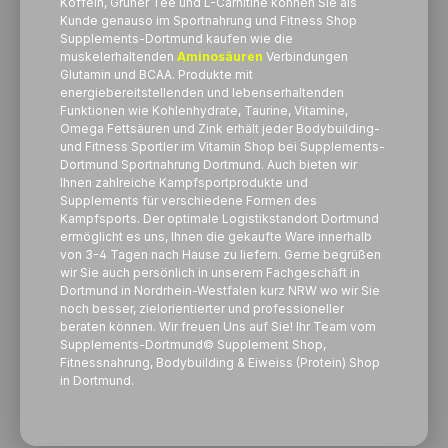
Koffein, Grüner Tee und L-Carnitine können Sie als
Kunde genauso im Sportnahrung und Fitness Shop
Supplements-Dortmund kaufen wie die
muskelerhaltenden
Aminosäuren
Verbindungen
Glutamin und BCAA. Produkte mit
energiebereitstellenden und lebenserhaltenden
Funktionen wie Kohlenhydrate, Taurine, Vitamine,
Omega Fettsäuren und Zink erhält jeder Bodybuilding-
und Fitness Sportler im Vitamin Shop bei Supplements-
Dortmund Sportnahrung Dortmund. Auch bieten wir
Ihnen zahlreiche Kampfsportprodukte und
Supplements für verschiedene Formen des
Kampfsports. Der optimale Logistikstandort Dortmund
ermöglicht es uns, Ihnen die gekaufte Ware innerhalb
von 3-4 Tagen nach Hause zu liefern. Gerne begrüßen
wir Sie auch persönlich in unserem Fachgeschäft in
Dortmund in Nordrhein-Westfalen kurz NRW wo wir Sie
noch besser, zielorientierter und professioneller
beraten können. Wir freuen Uns auf Sie! Ihr Team vom
Supplements-Dortmund© Supplement Shop,
Fitnessnahrung, Bodybuilding &
Eiweiss
(Protein) Shop
in Dortmund.