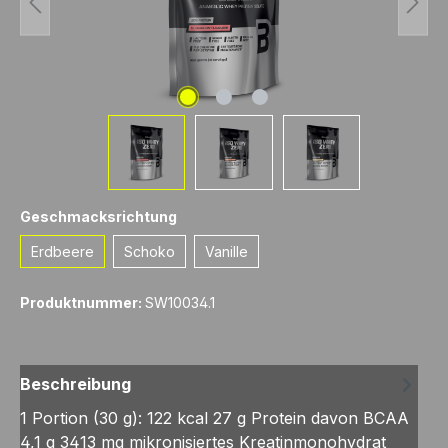
auswählen
Geschmacksrichtung
Erdbeere
Schoko
Vanille
Produktnummer:
SW10034.1
Beschreibung
1 Portion (30 g): 122 kcal 27 g Protein davon BCAA
4,1 g 3413 mg mikronisiertes Kreatinmonohydrat