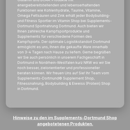
energiebereitstellenden und lebenserhaltenden
Funktionen wie Kohlenhydrate, Taurine, Vitamine,
Omega Fettsäuren und Zink erhält jeder Bodybuilding-
und Fitness Sportler im Vitamin Shop bei Supplements-
Dortmund Sportnahrung Dortmund. Auch bieten wir
Ihnen zahlreiche Kampfsportprodukte und
Supplements für verschiedene Formen des
Kampfsports. Der optimale Logistikstandort Dortmund
ermöglicht es uns, Ihnen die gekaufte Ware innerhalb
von 3-4 Tagen nach Hause zu liefern. Gerne begrüßen
wir Sie auch persönlich in unserem Fachgeschäft in
Dortmund in Nordrhein-Westfalen kurz NRW wo wir Sie
noch besser, zielorientierter und professioneller
beraten können. Wir freuen Uns auf Sie! Ihr Team vom
Supplements-Dortmund© Supplement Shop,
Fitnessnahrung, Bodybuilding &
Eiweiss
(Protein) Shop
in Dortmund.
Hinweise zu den im Supplements-Dortmund Shop
angebotetenen Produkten.