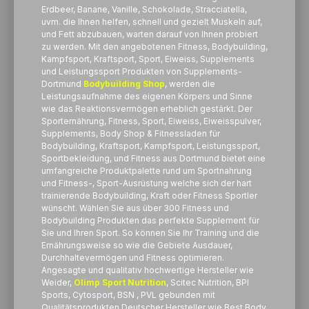
Erdbeer, Banane, Vanille, Schokolade, Stracciatella,
uvm. die Ihnen helfen, schnell und gezielt Muskeln auf,
und Fett abzubauen, warten darauf von Ihnen probiert
zu werden. Mit den angebotenen Fitness, Bodybuilding,
Kampfsport, Kraftsport, Sport, Eiweiss, Supplements
und Leistungssport Produkten von Supplements-
Dortmund
Bodybuilding Shop
, werden die
Leistungsaufnahme des eigenen Körpers und Sinne
wie das Reaktionsvermögen erheblich gestärkt. Der
Sporternährung, Fitness, Sport, Eiweiss, Eiweisspulver,
Supplements, Body Shop & Fitnessladen für
Bodybuilding, Kraftsport, Kampfsport, Leistungssport,
Sportbekleidung, und Fitness aus Dortmund bietet eine
umfangreiche Produktpalette rund um Sportnahrung
und Fitness-, Sport-Ausrüstung welche sich der hart
trainierende Bodybuilding, Kraft oder Fitness Sportler
wünscht. Wählen Sie aus über 300 Fitness und
Bodybuilding Produkten das perfekte Supplement für
Sie und Ihren Sport. So können Sie Ihr Training und die
Ernährungsweise so wie die Gebiete Ausdauer,
Durchhaltevermögen und Fitness optimieren.
Angesagte und qualitativ hochwertige Hersteller wie
Weider,
Olimp Sport Nutrition
, Scitec Nutrition, BPI
Sports, Cytosport, BSN , PVL gebunden mit
Qualitätsprodukten Deutscher Hersteller wie Best Body