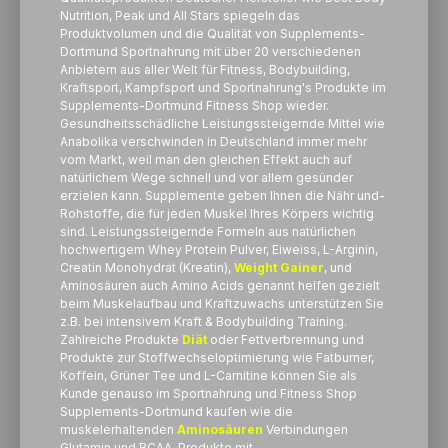
Nutrition, Peak und All Stars spiegeln das
Produktvolumen und die Qualität von Supplements-
Dortmund Sportnahrung mit über 20 verschiedenen
Anbietern aus aller Welt für Fitness, Bodybuilding,
Kraftsport, Kampfsport und Sportnahrung's Produkte im
Supplements-Dortmund Fitness Shop wieder.
Gesundheitsschädliche Leistungssteigernde Mittel wie
Anabolika verschwinden in Deutschland immer mehr
vom Markt, weil man den gleichen Effekt auch auf
natürlichem Wege schnell und vor allem gesünder
erzielen kann. Supplemente geben Ihnen die Nähr und-
Rohstoffe, die für jeden Muskel Ihres Körpers wichtig
sind. Leistungssteigernde Formeln aus natürlichen
hochwertigem Whey Protein Pulver, Eiweiss, L-Arginin,
Creatin Monohydrat (Kreatin),
Weight Gainer
, und
Aminosäuren auch Amino Acids genannt helfen gezielt
beim Muskelaufbau und Kraftzuwachs unterstützen Sie
z.B. bei intensivem Kraft & Bodybuilding Training.
Zahlreiche Produkte
Diät
oder Fettverbrennung und
Produkte zur Stoffwechseloptimierung wie Fatburner,
Koffein, Grüner Tee und L-Carnitine können Sie als
Kunde genauso im Sportnahrung und Fitness Shop
Supplements-Dortmund kaufen wie die
muskelerhaltenden
Aminosäuren
Verbindungen
Glutamin und BCAA. Produkte mit