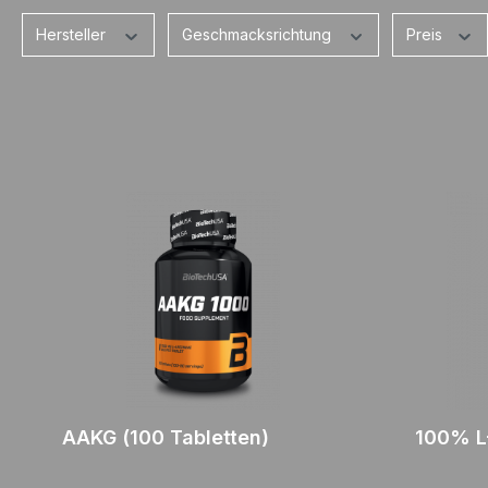
Hersteller
Geschmacksrichtung
Preis
AAKG (100 Tabletten)
100% L