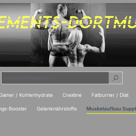
Gainer / Kohlenhydrate
Creatine
Fatburner / Diät
ings-Booster
Gelenknährstoffe
Muskelaufbau Supp