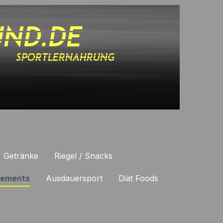
Getränke
Riegel / Snacks
lements
Ausdauersport
Diät Foods