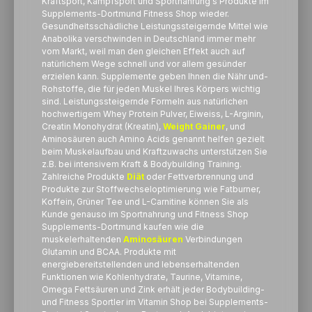
Kraftsport, Kampfsport und Sportnahrung's Produkte im
Supplements-Dortmund Fitness Shop wieder.
Gesundheitsschädliche Leistungssteigernde Mittel wie
Anabolika verschwinden in Deutschland immer mehr
vom Markt, weil man den gleichen Effekt auch auf
natürlichem Wege schnell und vor allem gesünder
erzielen kann. Supplemente geben Ihnen die Nähr und-
Rohstoffe, die für jeden Muskel Ihres Körpers wichtig
sind. Leistungssteigernde Formeln aus natürlichen
hochwertigem Whey Protein Pulver, Eiweiss, L-Arginin,
Creatin Monohydrat (Kreatin),
Weight Gainer
, und
Aminosäuren auch Amino Acids genannt helfen gezielt
beim Muskelaufbau und Kraftzuwachs unterstützen Sie
z.B. bei intensivem Kraft & Bodybuilding Training.
Zahlreiche Produkte
Diät
oder Fettverbrennung und
Produkte zur Stoffwechseloptimierung wie Fatburner,
Koffein, Grüner Tee und L-Carnitine können Sie als
Kunde genauso im Sportnahrung und Fitness Shop
Supplements-Dortmund kaufen wie die
muskelerhaltenden
Aminosäuren
Verbindungen
Glutamin und BCAA. Produkte mit
energiebereitstellenden und lebenserhaltenden
Funktionen wie Kohlenhydrate, Taurine, Vitamine,
Omega Fettsäuren und Zink erhält jeder Bodybuilding-
und Fitness Sportler im Vitamin Shop bei Supplements-