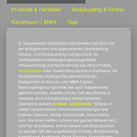
Produkte & Hersteller
Bodybuilding & Fitness
Kampfsport / MMA
Tags
💪 Supplements-Dortmund steht bereits seit 2004 für
ein erfolgreiches und angesehenes Sportnahrung,
Fitness- und Bodybuilding Fachgeschäft, für
hochqualitative Nahrungsergänzungsmittel,
Fitnessnahrung und Sportnahrung wie Whey
Protein
,
Aminosäuren
oder Creatin Monohydrat in Dortmund. Ob
Gewichtheber, Kraftsportler, Marathonläufer,
Radsportler, Kickboxer oder MMA Fighter,
Nahrungsergänzungsmittel die auch Supplemente
genannt werden, werden mit der Zeit des Booms in
Amerika, auch in Deutschland immer beliebter.
Zahlreiche leckere
Protein- und Eiweiß
- Shakes in
vielen verschiedenen Geschmacksrichtungen wie
Erdbeer, Banane, Vanille, Schokolade, Stracciatella,
uvm. die Ihnen helfen, schnell und gezielt Muskeln auf,
und Fett abzubauen, warten darauf von Ihnen probiert
zu werden. Mit den angebotenen Fitness, Bodybuilding,
Kampfsport, Kraftsport, Sport, Eiweiss, Supplements