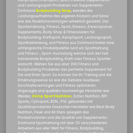
und Leistungssport Produkten von Supplements-
Dortmund
Bodybuilding Shop
, werden die
Leistungsaufnahme des eigenen Körpers und Sinne
wie das Reaktionsvermögen erheblich gestärkt. Der
Sporternährung, Fitness, Sport, Eiweiss, Eiweisspulver,
Supplements, Body Shop & Fitnessladen für
Bodybuilding, Kraftsport, Kampfsport, Leistungssport,
Sportbekleidung, und Fitness aus Dortmund bietet eine
umfangreiche Produktpalette rund um Sportnahrung
und Fitness-, Sport-Ausrüstung welche sich der hart
trainierende Bodybuilding, Kraft oder Fitness Sportler
wünscht. Wählen Sie aus über 300 Fitness und
Bodybuilding Produkten das perfekte Supplement für
Sie und Ihren Sport. So können Sie Ihr Training und die
Ernährungsweise so wie die Gebiete Ausdauer,
Durchhaltevermögen und Fitness optimieren.
Angesagte und qualitativ hochwertige Hersteller wie
Weider,
Olimp Sport Nutrition
, Scitec Nutrition, BPI
Sports, Cytosport, BSN , PVL gebunden mit
Qualitätsprodukten Deutscher Hersteller wie Best Body
Nutrition, Peak und All Stars spiegeln das
Produktvolumen und die Qualität von Supplements-
Dortmund Sportnahrung mit über 20 verschiedenen
Anbietern aus aller Welt für Fitness, Bodybuilding,